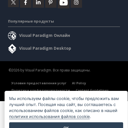
Популярные продукты
Visual Paradigm Онлайн
Visual Paradigm Desktop
©2026 by Visual Paradigm. Все права защищены.
Условия предоставления услуг
AI Policy
Политика конфиденциальности
Content Guidelines
Обзор системы безопасности
Мы используем файлы cookie, чтобы предложить вам
лучший опыт. Посещая наш сайт, вы соглашаетесь с
использованием файлов cookie, как описано в нашей
политике использования файлов cookie
.
OK