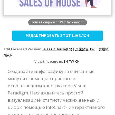
House Comparison With Information
РЕДАКТИРОВАТЬ ЭТОТ ШАБЛОН
Edit Localized Version:
Sales Of House(EN)
|
房屋銷售(TW)
|
房屋销
售(CN)
View this page in:
EN
TW
CN
Создавайте инфографику за считанные
минуты с помощью простого в
использовании конструктора Visual
Paradigm. Наслаждайтесь простой
визуализацией статистических данных и
цифр с помощью InfoChart - интерактивного
виджета, предназначенного для