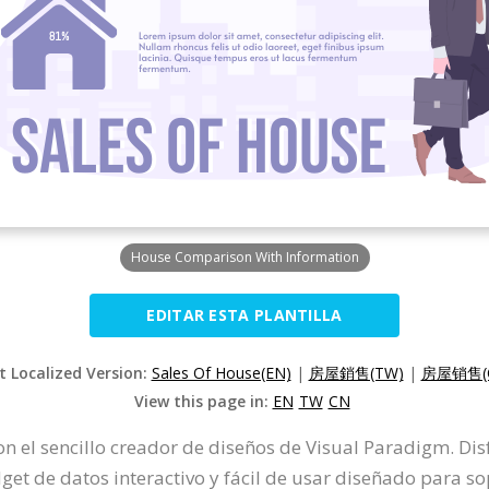
House Comparison With Information
EDITAR ESTA PLANTILLA
t Localized Version:
Sales Of House(EN)
|
房屋銷售(TW)
|
房屋销售(
View this page in:
EN
TW
CN
n el sencillo creador de diseños de Visual Paradigm. Disf
idget de datos interactivo y fácil de usar diseñado para s