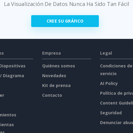
La Visualización De Datos Nunca Ha Sido Tan Fácil
CREE SU GRÁFICO
os
Empresa
Legal
 Diapositivas
Quiénes somos
Condiciones de
servicio
 / Diagrama
Novedades
AI Policy
Kit de prensa
Política de pri
er
Contacto
Content Guidel
Seguridad
mientos
Denunciar abu
ientas
tas