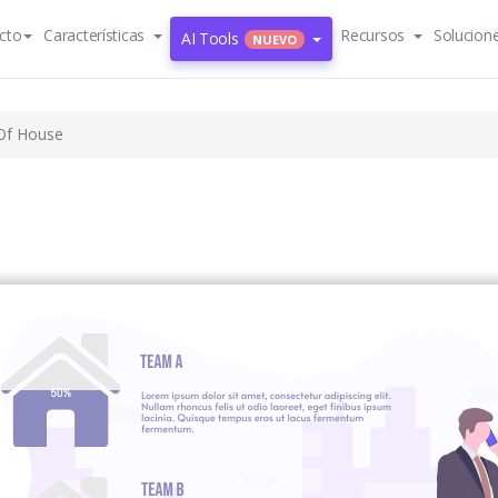
cto
Características
Recursos
Solucion
AI Tools
NUEVO
Of House