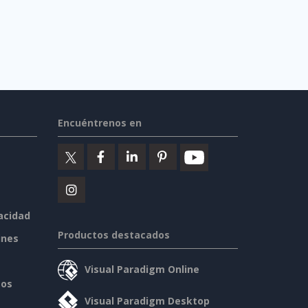
Encuéntrenos en
vacidad
Productos destacados
ines
Visual Paradigm Online
sos
Visual Paradigm Desktop