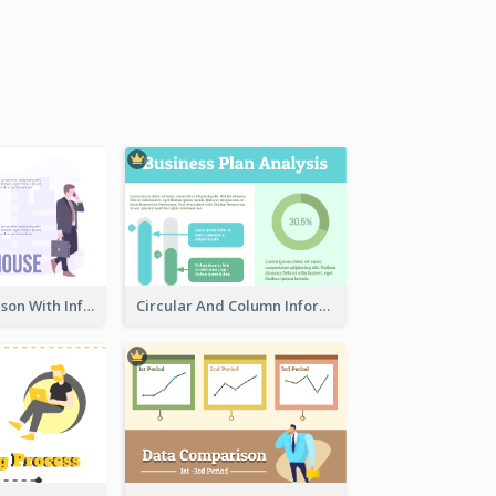
House Comparison With Information
Circular And Column Information