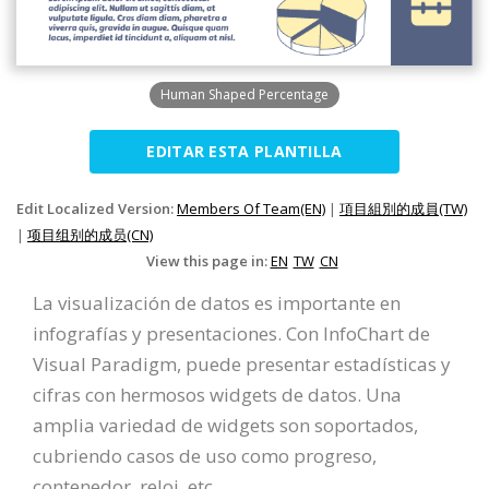
Human Shaped Percentage
EDITAR ESTA PLANTILLA
Edit Localized Version:
Members Of Team(EN)
|
項目組別的成員(TW)
|
项目组别的成员(CN)
View this page in:
EN
TW
CN
La visualización de datos es importante en
infografías y presentaciones. Con InfoChart de
Visual Paradigm, puede presentar estadísticas y
cifras con hermosos widgets de datos. Una
amplia variedad de widgets son soportados,
cubriendo casos de uso como progreso,
contenedor, reloj, etc.