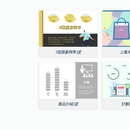
3堂課參與率
上週
產品介紹
計劃