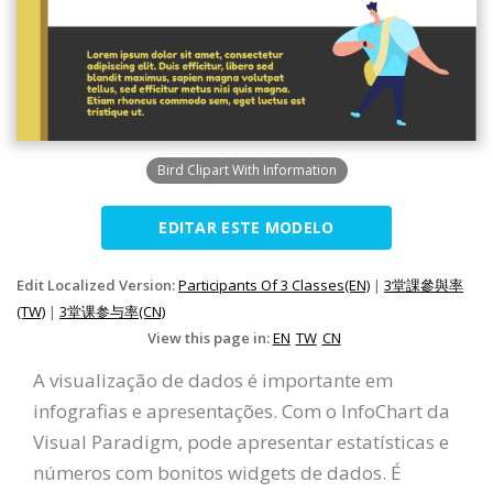
Bird Clipart With Information
EDITAR ESTE MODELO
Edit Localized Version:
Participants Of 3 Classes(EN)
|
3堂課參與率
(TW)
|
3堂课参与率(CN)
View this page in:
EN
TW
CN
A visualização de dados é importante em
infografias e apresentações. Com o InfoChart da
Visual Paradigm, pode apresentar estatísticas e
números com bonitos widgets de dados. É