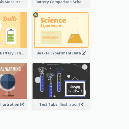
Laboratory Tools Measurement And Comparison
Battery Comparison Schematic Diagram
Light Bulb And Battery Schematic Diagram
Beaker Experiment Data
llustration
Test Tube Illustration