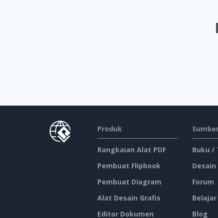
Produk
Sumber
Rangkaian Alat PDF
Buku /
Pembuat Flipbook
Desain
Pembuat Diagram
Forum
Alat Desain Grafis
Belajar
Editor Dokumen
Blog