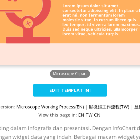
Microscope Clipart
EDIT TEMPLAT INI
Version:
Microscope Working Process(EN)
|
顯微鏡工作流程(TW)
|
显
View this page in:
EN
TW
CN
ing dalam infografis dan presentasi. Dengan InfoChart 
engan widget data yang indah. Berbagai macam widget 