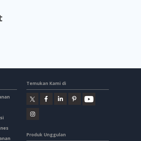
t
Temukan Kami di
anan
si
ines
Produk Unggulan
anan