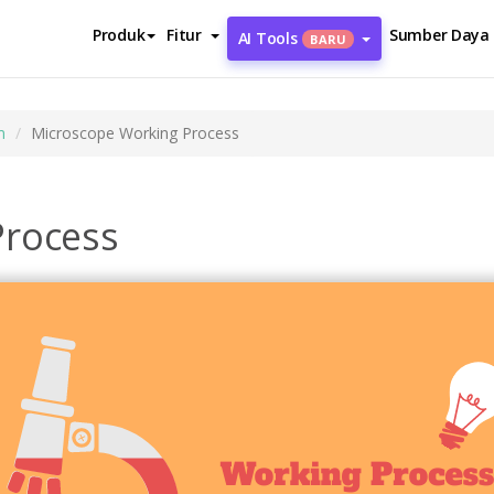
Produk
Fitur
Sumber Daya
AI Tools
BARU
m
Microscope Working Process
Process