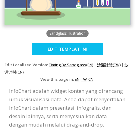
Sandglass Illustration
EDIT TEMPLAT INI
Edit Localized Version:
Timing By Sandglass(EN)
|
沙漏計時(TW)
|
沙
漏计时(CN)
View this page in:
EN
TW
CN
InfoChart adalah widget konten yang dirancang
untuk visualisasi data. Anda dapat menyertakan
InfoChart dalam presentasi, infografis, dan
desain lainnya, serta menyesuaikan data
dengan mudah melalui drag-and-drop.