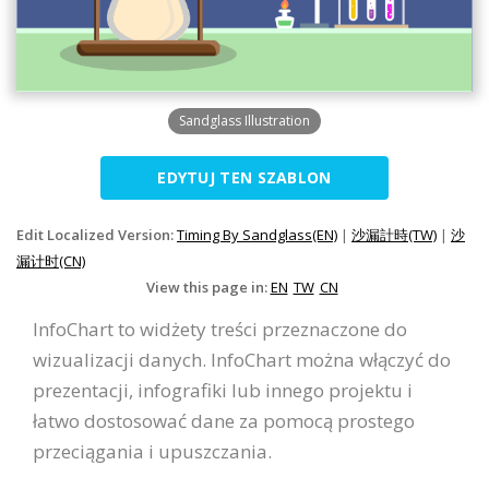
Sandglass Illustration
EDYTUJ TEN SZABLON
Edit Localized Version:
Timing By Sandglass(EN)
|
沙漏計時(TW)
|
沙
漏计时(CN)
View this page in:
EN
TW
CN
InfoChart to widżety treści przeznaczone do
wizualizacji danych. InfoChart można włączyć do
prezentacji, infografiki lub innego projektu i
łatwo dostosować dane za pomocą prostego
przeciągania i upuszczania.