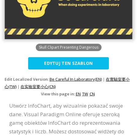
Skull Clipart Presenting Dangerous
EDYTUJ TEN SZABLON
Edit Localized Version:
Be Careful In Laboratory(EN)
|
在實驗室要小
心(TW)
|
在实验室要小心(CN)
View this page in:
EN
TW
CN
Utwórz InfoChart, aby wizualnie pokazać swoje
dane. Visual Paradigm Online oferuje szeroką
gamę obiektów InfoChart do reprezentowania
statystyk i liczb. Możesz dostosować widżety do