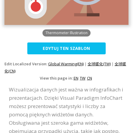
Thermometer Illustration
EDYTUJ TEN SZABLON
Edit Localized Version:
Global Warming(EN)
|
全球暖化(TW)
|
全球暖
化(CN)
View this page in:
EN
TW
CN
Wizualizacja danych jest ważna w infografikach i
prezentacjach. Dzięki Visual Paradigm InfoChart
możesz prezentować statystyki i liczby za
pomocą pięknych widżetów danych.
Obsługiwana jest szeroka gama widżetów,
obejmująca przypadki użycia, takie jak postęp,