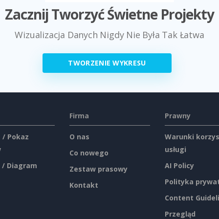
Zacznij Tworzyć Świetne Projekty
Wizualizacja Danych Nigdy Nie Była Tak Łatwa
TWORZENIE WYKRESU
Firma
Prawny
 / Pokaz
O nas
Warunki korzys
w
usługi
Co nowego
 / Diagram
AI Policy
Zestaw prasowy
Polityka prywa
Kontakt
Content Guidel
Przegląd