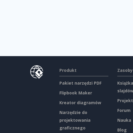
Produkt
Zasoby
Pakiet narzędzi PDF
Książka
slajdó
Flipbook Maker
Projekt
Kreator diagramów
Forum
Narzędzie do
projektowania
Nauka
graficznego
Blog