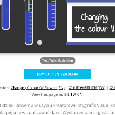
Test Tube Illustration
EDYTUJ TEN SZABLON
rsion:
Changing Colour Of Flowers(EN)
|
花卉顏色轉變實驗(TW)
|
花
View this page in:
EN
TW
CN
 dzięki łatwemu w użyciu kreatorowi infografik Visual Pa
la pięknie wizualizować dane. Wystarczy przeciągnąć, ab