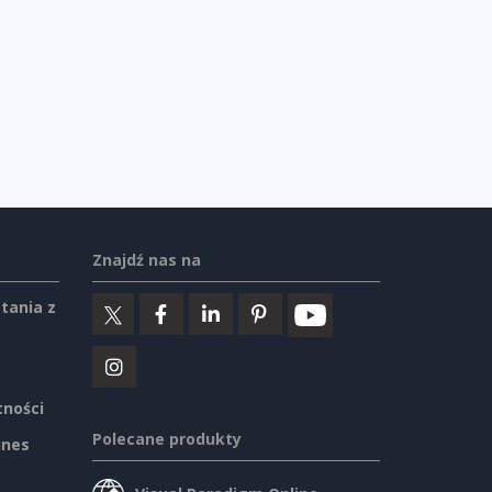
Znajdź nas na
tania z
tności
Polecane produkty
ines