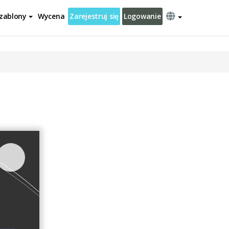
zablony
Wycena
Zarejestruj się
Logowanie