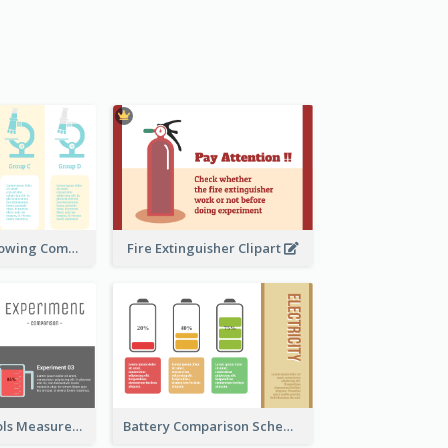
Microscope Showing Comparison
Fire Extinguisher Clipart
Laboratory Tools Measurement And Comparison
Battery Comparison Schematic Diagram