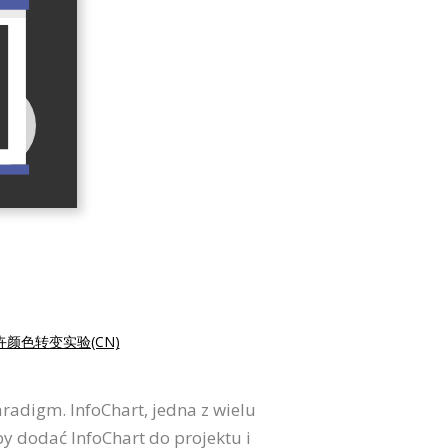
卉颜色转变实验(CN)
radigm. InfoChart, jedna z wielu
y dodać InfoChart do projektu i