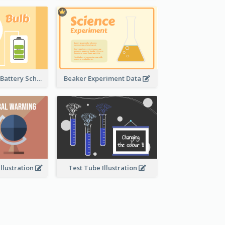
Light Bulb And Battery Schematic Diagram
Beaker Experiment Data
llustration
Test Tube Illustration