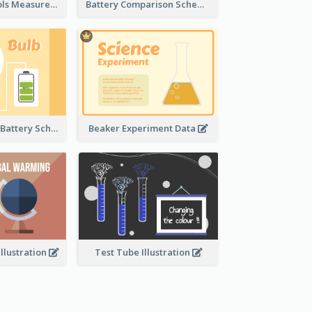
Laboratory Tools Measurement And Comparison
Battery Comparison Schematic Diagram
Light Bulb And Battery Schematic Diagram
Beaker Experiment Data
llustration
Test Tube Illustration