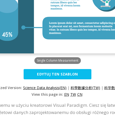
Single Column Measurement
EDYTUJ TEN SZABLON
ized Version:
Science Data Analysis(EN)
|
科學數據分析(TW)
|
科学数
View this page in:
EN
TW
CN
wemu w użyciu kreatorowi Visual Paradigm. Ciesz się łatwą
żetowi danych zaprojektowanemu do obsługi różnego rodz