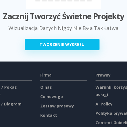
Zacznij Tworzyć Świetne Projekty
Wizualizacja Danych Nigdy Nie Była Tak Łatwa
TWORZENIE WYKRESU
Firma
Prawny
 / Pokaz
O nas
Warunki korzys
w
usługi
Co nowego
 / Diagram
AI Policy
Zestaw prasowy
Polityka prywa
Kontakt
Content Guidel