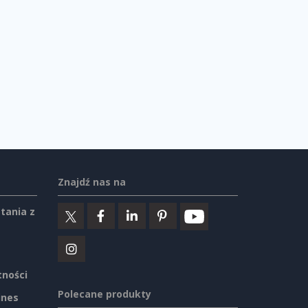
Znajdź nas na
tania z
tności
Polecane produkty
ines