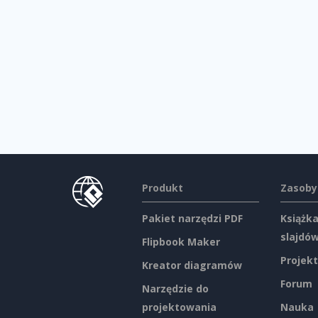
Produkt
Zasoby
Pakiet narzędzi PDF
Książka
slajdó
Flipbook Maker
Projekt
Kreator diagramów
Forum
Narzędzie do
projektowania
Nauka