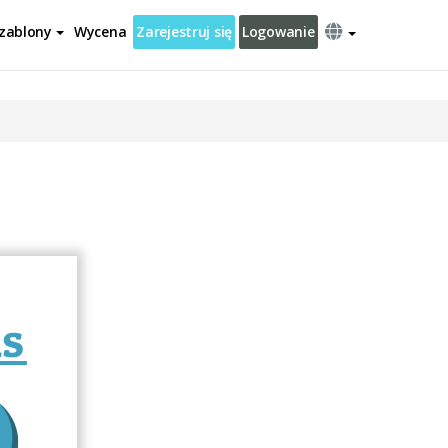
zablony
Wycena
Zarejestruj się
Logowanie