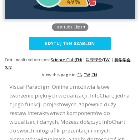
Test Tube Clipart
EDYTUJ TEN SZABLON
Edit Localized Version:
Science Club(EN)
|
科學學會(TW)
|
科学学会
(CN)
View this page in:
EN
TW
CN
Visual Paradigm Online umożliwia łatwe
tworzenie pięknych wizualizacji. InfoChart, jedna
z jego funkcji projektowych, zapewnia duży
zestaw interaktywnych komponentów do
wizualizacji danych. Możesz dołączyć InfoChart
do swoich infografik, prezentacji i innych
elementów wizualnych, a także dostosować ich