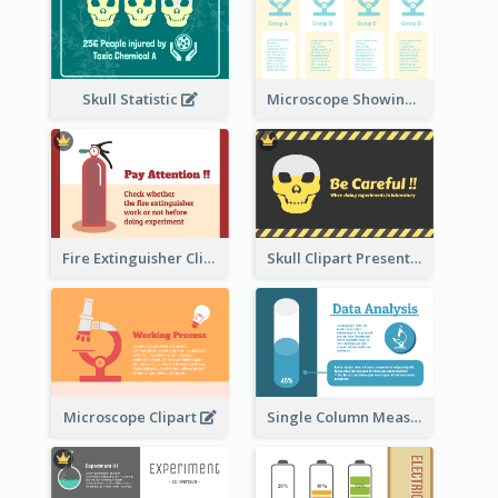
Skull Statistic
Microscope Showing Comparison
Fire Extinguisher Clipart
Skull Clipart Presenting Dangerous
Microscope Clipart
Single Column Measurement