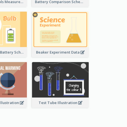
Laboratory Tools Measurement And Comparison
Battery Comparison Schematic Diagram
Light Bulb And Battery Schematic Diagram
Beaker Experiment Data
llustration
Test Tube Illustration