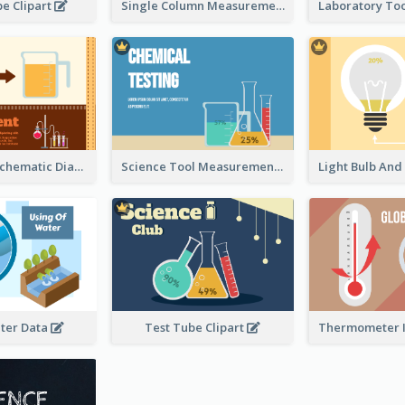
e Clipart
Single Column Measurement
Experiment Schematic Diagram
Science Tool Measurement
ter Data
Test Tube Clipart
Thermometer I