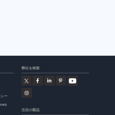
弊社を検索
リシー
ines
注目の製品
要