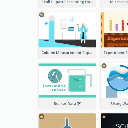
Skull Clipart Presenting Dangerous
Microscop
Column Measurement Clipart
Beaker Data
Using Wa