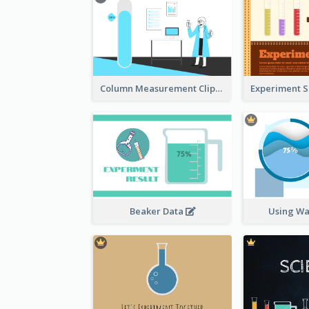
Column Measurement Clipart
Beaker Data
Using Wa