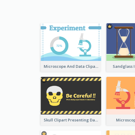
Microscope And Data Clipart
Sandglass I
Skull Clipart Presenting Dangerous
Microscop