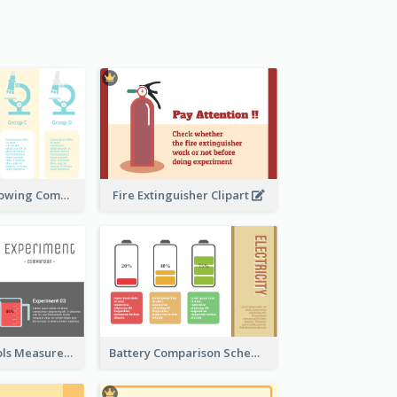
Microscope Showing Comparison
Fire Extinguisher Clipart
Laboratory Tools Measurement And Comparison
Battery Comparison Schematic Diagram