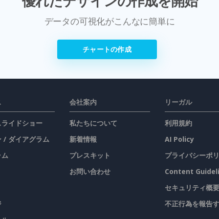
優れたデザインの作成を開始
データの可視化がこんなに簡単に
チャートの作成
ス
会社案内
リーガル
 スライドショー
私たちについて
利用規約
 / ダイアグラム
新着情報
AI Policy
ラム
プレスキット
プライバシーポ
お問い合わせ
Content Guidel
セキュリティ概
ジ
不正行為を報告