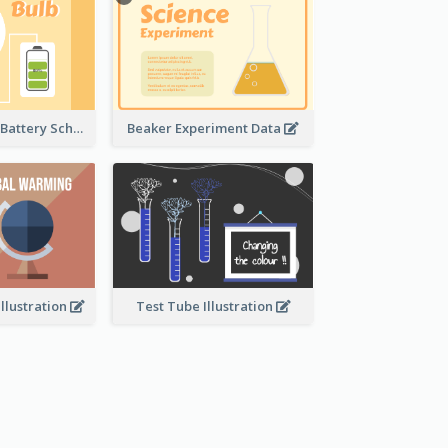
Light Bulb And Battery Schematic Diagram
Beaker Experiment Data
llustration
Test Tube Illustration