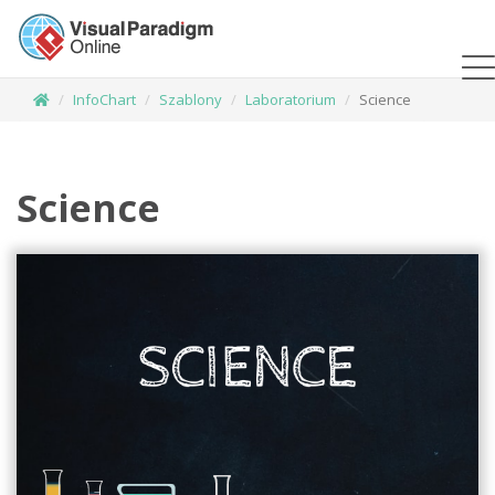
InfoChart
Szablony
Laboratorium
Science
Science