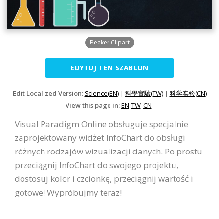
Beaker Clipart
EDYTUJ TEN SZABLON
Edit Localized Version:
Science(EN)
|
科學實驗(TW)
|
科学实验(CN)
View this page in:
EN
TW
CN
Visual Paradigm Online obsługuje specjalnie
zaprojektowany widżet InfoChart do obsługi
różnych rodzajów wizualizacji danych. Po prostu
przeciągnij InfoChart do swojego projektu,
dostosuj kolor i czcionkę, przeciągnij wartość i
gotowe! Wypróbujmy teraz!