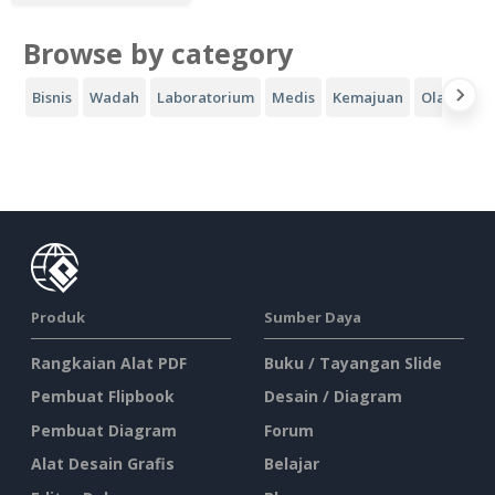
Browse by category
Bisnis
Wadah
Laboratorium
Medis
Kemajuan
Olahraga
Produk
Sumber Daya
Rangkaian Alat PDF
Buku / Tayangan Slide
Pembuat Flipbook
Desain / Diagram
Pembuat Diagram
Forum
Alat Desain Grafis
Belajar