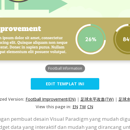
Football Information
EDIT TEMPLAT INI
ized Version:
Football Improvement(EN)
|
足球水平改進(TW)
|
足球水
View this page in:
EN
TW
CN
ngan pembuat desain Visual Paradigm yang mudah diguna
dget data yang interaktif dan mudah yang dirancang u