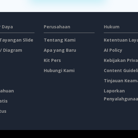
 Daya
Perusahaan
Hukum
 Tayangan Slide
Tentang Kami
Ketentuan Lay
 / Diagram
Apa yang Baru
AI Policy
Kit Pers
Kebijakan Priva
Hubungi Kami
Content Guidel
Tinjauan Keam
ahuan
Laporkan
Penyalahguna
atis
tus