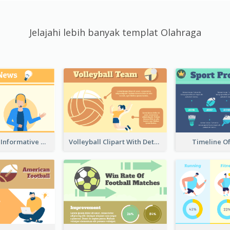
Jelajahi lebih banyak templat Olahraga
Table Tennis Informative Clipart
Volleyball Clipart With Details
Timeline O