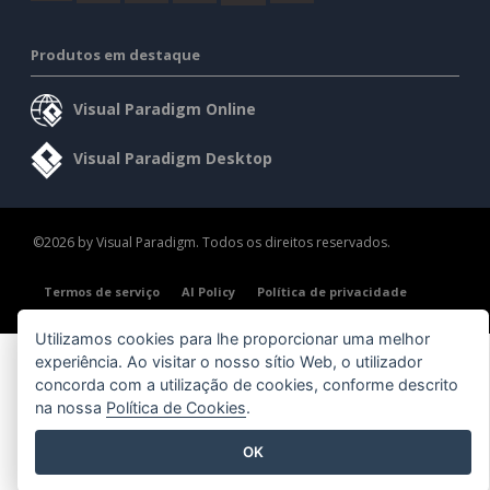
Produtos em destaque
Visual Paradigm Online
Visual Paradigm Desktop
©2026 by Visual Paradigm. Todos os direitos reservados.
Termos de serviço
AI Policy
Política de privacidade
Content Guidelines
Visão geral da segurança
Utilizamos cookies para lhe proporcionar uma melhor
experiência. Ao visitar o nosso sítio Web, o utilizador
concorda com a utilização de cookies, conforme descrito
na nossa
Política de Cookies
.
OK