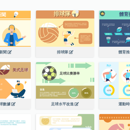
新聞
排球隊
體育
球數據
足球水平改進
運動