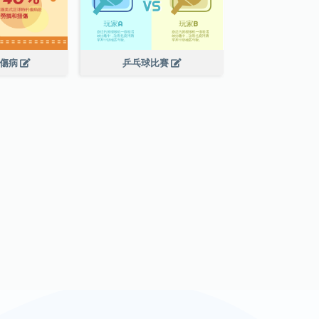
球傷病
乒乓球比賽