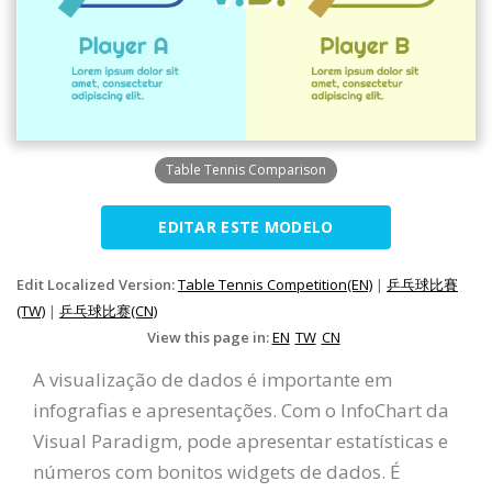
Table Tennis Comparison
EDITAR ESTE MODELO
Edit Localized Version:
Table Tennis Competition(EN)
|
乒乓球比賽
(TW)
|
乒乓球比赛(CN)
View this page in:
EN
TW
CN
A visualização de dados é importante em
infografias e apresentações. Com o InfoChart da
Visual Paradigm, pode apresentar estatísticas e
números com bonitos widgets de dados. É