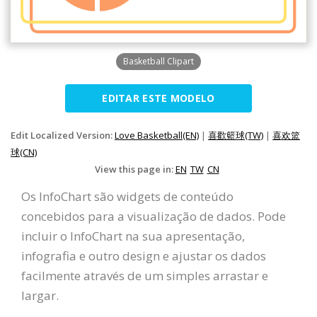
Basketball Clipart
EDITAR ESTE MODELO
Edit Localized Version:
Love Basketball(EN)
|
喜歡籃球(TW)
|
喜欢篮
球(CN)
View this page in:
EN
TW
CN
Os InfoChart são widgets de conteúdo
concebidos para a visualização de dados. Pode
incluir o InfoChart na sua apresentação,
infografia e outro design e ajustar os dados
facilmente através de um simples arrastar e
largar.