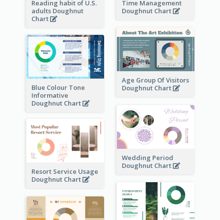
Reading habit of U.S.
Time Management
adults Doughnut
Doughnut Chart
Chart
Age Group Of Visitors
Blue Colour Tone
Doughnut Chart
Informative
Doughnut Chart
Wedding Period
Doughnut Chart
Resort Service Usage
Doughnut Chart