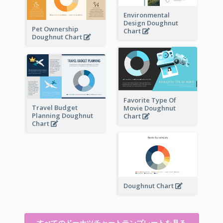
Environmental
Design Doughnut
Pet Ownership
Chart
Doughnut Chart
Favorite Type Of
Travel Budget
Movie Doughnut
Planning Doughnut
Chart
Chart
Doughnut Chart
すべてのドーナツチャートテンプレートを見る