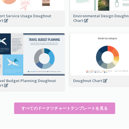
ort Service Usage Doughnut
Environmental Design Doughn
rt
Chart
vel Budget Planning Doughnut
Doughnut Chart
rt
すべてのドーナツチャートテンプレートを見る