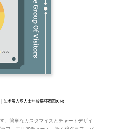
|
艺术展入场人士年龄层环圈图(CN)
できます。簡単なカスタマイズとチャートデザイ
グラフ，エリアチャート，折れ線グラフ，バ