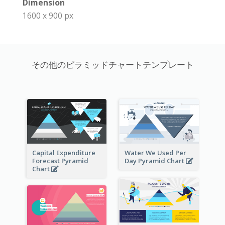
Dimension
1600 x 900 px
その他のピラミッドチャートテンプレート
Capital Expenditure
Water We Used Per
Forecast Pyramid
Day Pyramid Chart
Chart