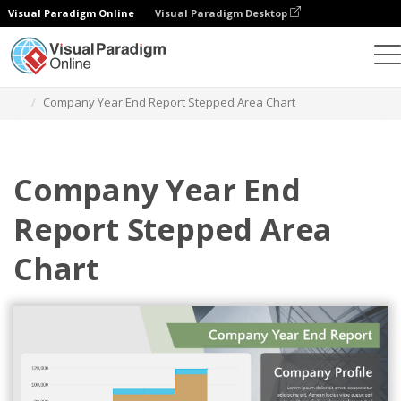
Visual Paradigm Online
Visual Paradigm Desktop
チャート
テンプレート
段差面積図
Company Year End Report Stepped Area Chart
Company Year End
Report Stepped Area
Chart