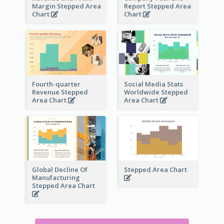
Margin Stepped Area
Report Stepped Area
Chart
Chart
Fourth-quarter
Social Media Stats
Revenue Stepped
Worldwide Stepped
Area Chart
Area Chart
Global Decline Of
Stepped Area Chart
Manufacturing
Stepped Area Chart