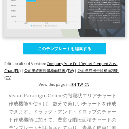
このテンプレートを編集する
Edit Localized Version:
Company Year End Report Stepped Area
Chart(EN)
|
公司年終報告階梯面積圖 (TW)
|
公司年终报告阶梯面积图
(CN)
View this page in:
EN
TW
CN
Visual Paradigm Onlineの階段状エリアチャート
作成機能を使えば、数分で美しいチャートを作成
できます。ドラッグ・アンド・ドロップのチャー
ト作成機能に加えて、豊富な階段面積チャートの
テンプレートが用意されており、素早く簡単に素