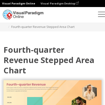
Visual Paradigm Online
Visual Paradigm Desktop
チャート
テンプレート
段差面積図
Fourth-quarter Revenue Stepped Area Chart
Fourth-quarter
Revenue Stepped Area
Chart