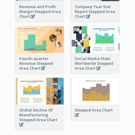
Revenue and Profit
Company Year End
Margin Stepped Area
Report Stepped Area
Chart
Chart
Fourth-quarter
Social Media Stats
Revenue Stepped
Worldwide Stepped
Area Chart
Area Chart
Global Decline Of
Stepped Area Chart
Manufacturing
Stepped Area Chart