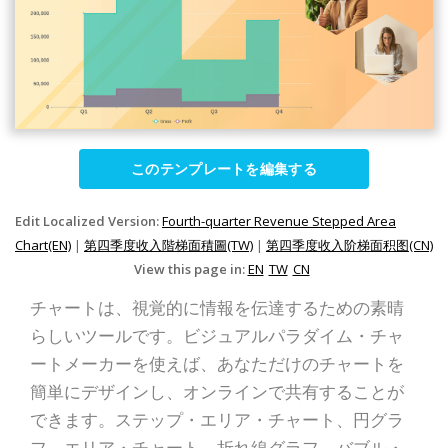
このテンプレートを編集する
Edit Localized Version:
Fourth-quarter Revenue Stepped Area
Chart(EN)
|
第四季度收入階梯面積圖(TW)
|
第四季度收入阶梯面积图(CN)
View this page in:
EN
TW
CN
チャートは、視覚的に情報を伝達するための素晴
らしいツールです。ビジュアルパラダイム・チャ
ートメーカーを使えば、あなただけのチャートを
簡単にデザインし、オンラインで共有することが
できます。ステップ・エリア・チャート、円グラ
フ、エリア・チャート、折れ線グラフ、バブル・