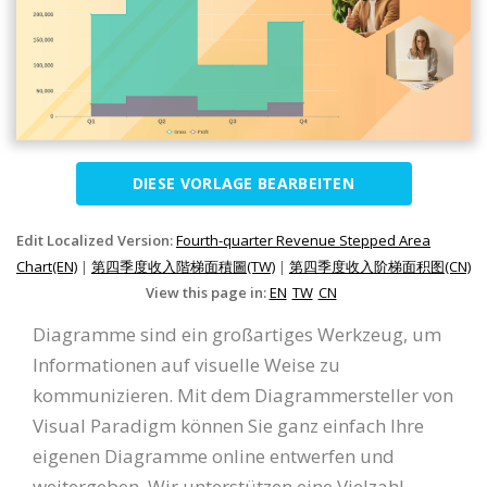
DIESE VORLAGE BEARBEITEN
Edit Localized Version:
Fourth-quarter Revenue Stepped Area
Chart(EN)
|
第四季度收入階梯面積圖(TW)
|
第四季度收入阶梯面积图(CN)
View this page in:
EN
TW
CN
Diagramme sind ein großartiges Werkzeug, um
Informationen auf visuelle Weise zu
kommunizieren. Mit dem Diagrammersteller von
Visual Paradigm können Sie ganz einfach Ihre
eigenen Diagramme online entwerfen und
weitergeben. Wir unterstützen eine Vielzahl