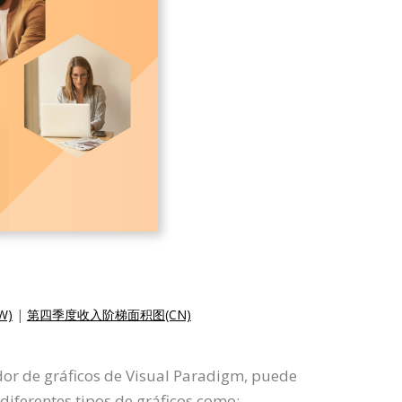
W)
|
第四季度收入阶梯面积图(CN)
dor de gráficos de Visual Paradigm, puede
diferentes tipos de gráficos como: