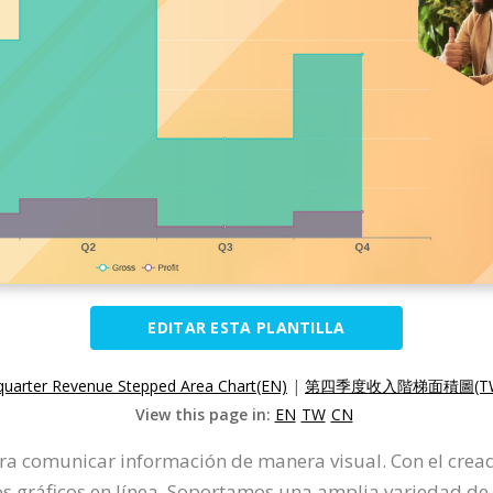
EDITAR ESTA PLANTILLA
quarter Revenue Stepped Area Chart(EN)
|
第四季度收入階梯面積圖(T
View this page in:
EN
TW
CN
ra comunicar información de manera visual. Con el crea
s gráficos en línea. Soportamos una amplia variedad de 