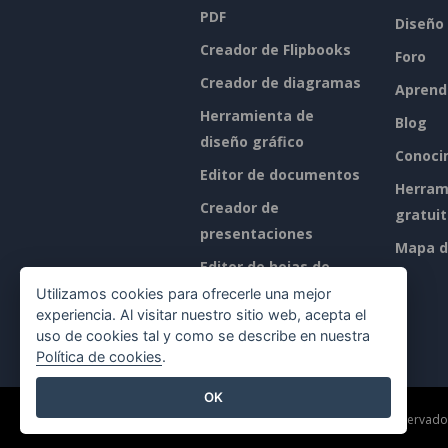
PDF
Diseño
Creador de Flipbooks
Foro
Creador de diagramas
Aprend
Herramienta de
Blog
diseño gráfico
Conoci
Editor de documentos
Herram
Creador de
gratui
presentaciones
Mapa de
Editor de hojas de
cálculo
Utilizamos cookies para ofrecerle una mejor
experiencia. Al visitar nuestro sitio web, acepta el
Precios
uso de cookies tal y como se describe en nuestra
Política de cookies
.
OK
©2026 by Visual Paradigm. Todos los derechos reservado