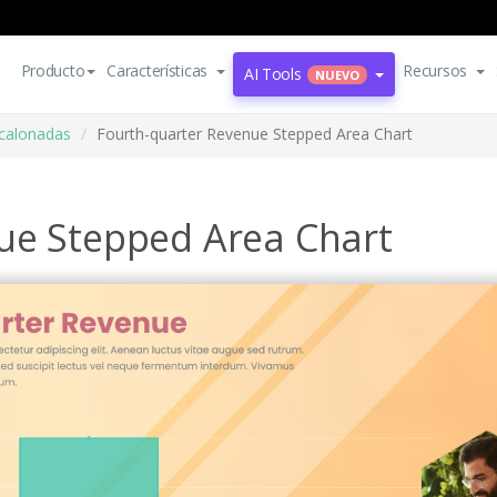
Producto
Características
Recursos
AI Tools
NUEVO
scalonadas
Fourth-quarter Revenue Stepped Area Chart
ue Stepped Area Chart