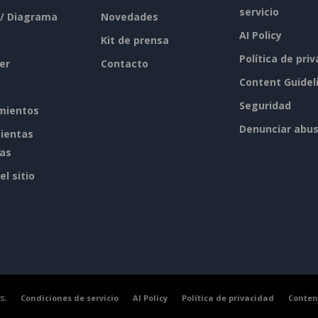
servicio
 / Diagrama
Novedades
AI Policy
Kit de prensa
Política de pri
er
Contacto
Content Guidel
Seguridad
mientos
Denunciar abu
ientas
tas
l sitio
s.
Condiciones de servicio
AI Policy
Política de privacidad
Conten