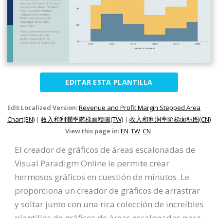
EDITAR ESTA PLANTILLA
Edit Localized Version:
Revenue and Profit Margin Stepped Area
Chart(EN)
|
收入和利潤率階梯面積圖(TW)
|
收入和利润率阶梯面积图(CN)
View this page in:
EN
TW
CN
El creador de gráficos de áreas escalonadas de
Visual Paradigm Online le permite crear
hermosos gráficos en cuestión de minutos. Le
proporciona un creador de gráficos de arrastrar
y soltar junto con una rica colección de increíbles
plantillas de gráficos de áreas escalonadas para