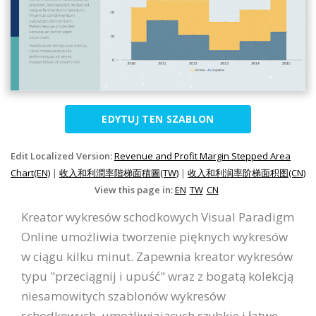
EDYTUJ TEN SZABLON
Edit Localized Version:
Revenue and Profit Margin Stepped Area
Chart(EN)
|
收入和利潤率階梯面積圖(TW)
|
收入和利润率阶梯面积图(CN)
View this page in:
EN
TW
CN
Kreator wykresów schodkowych Visual Paradigm
Online umożliwia tworzenie pięknych wykresów
w ciągu kilku minut. Zapewnia kreator wykresów
typu "przeciągnij i upuść" wraz z bogatą kolekcją
niesamowitych szablonów wykresów
schodkowych, umożliwiających szybkie i łatwe