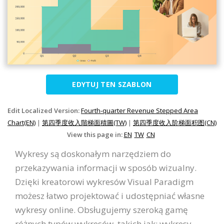
EDYTUJ TEN SZABLON
Edit Localized Version:
Fourth-quarter Revenue Stepped Area
Chart(EN)
|
第四季度收入階梯面積圖(TW)
|
第四季度收入阶梯面积图(CN)
View this page in:
EN
TW
CN
Wykresy są doskonałym narzędziem do
przekazywania informacji w sposób wizualny.
Dzięki kreatorowi wykresów Visual Paradigm
możesz łatwo projektować i udostępniać własne
wykresy online. Obsługujemy szeroką gamę
różnych typów wykresów, takich jak: wykresy