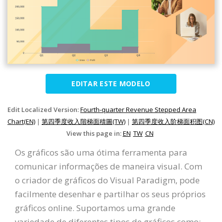
EDITAR ESTE MODELO
Edit Localized Version:
Fourth-quarter Revenue Stepped Area
Chart(EN)
|
第四季度收入階梯面積圖(TW)
|
第四季度收入阶梯面积图(CN)
View this page in:
EN
TW
CN
Os gráficos são uma ótima ferramenta para
comunicar informações de maneira visual. Com
o criador de gráficos do Visual Paradigm, pode
facilmente desenhar e partilhar os seus próprios
gráficos online. Suportamos uma grande
variedade de diferentes tipos de gráficos como: