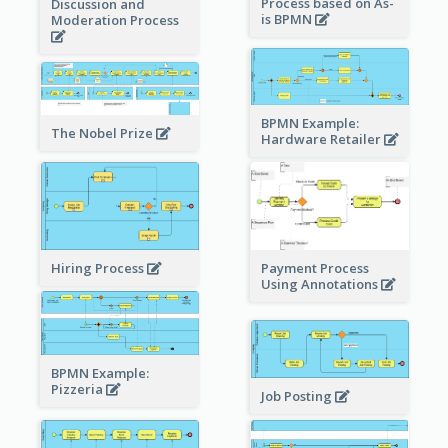
Process based on As-
Discussion and
is BPMN
Moderation Process
BPMN Example:
The Nobel Prize
Hardware Retailer
Hiring Process
Payment Process
Using Annotations
BPMN Example:
Pizzeria
Job Posting