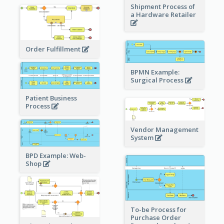
Shipment Process of
a Hardware Retailer
Order Fulfillment
BPMN Example:
Surgical Process
Patient Business
Process
Vendor Management
System
BPD Example: Web-
Shop
To-be Process for
Purchase Order