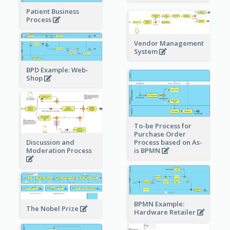
Patient Business
Process
Vendor Management
System
BPD Example: Web-
Shop
To-be Process for
Purchase Order
Process based on As-
Discussion and
is BPMN
Moderation Process
BPMN Example:
The Nobel Prize
Hardware Retailer