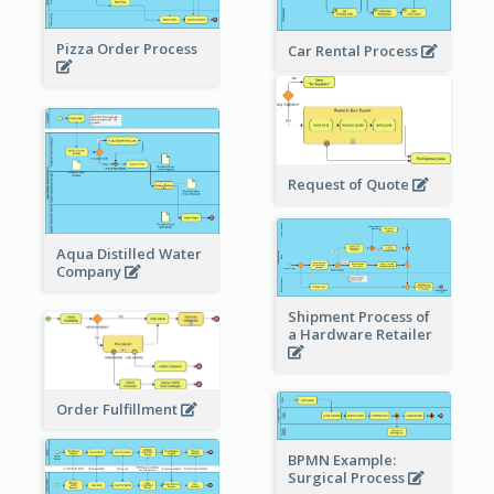
Pizza Order Process
Car Rental Process
Request of Quote
Aqua Distilled Water
Company
Shipment Process of
a Hardware Retailer
Order Fulfillment
BPMN Example:
Surgical Process