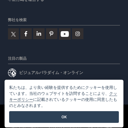
弊社を検索
注目の製品
ビジュアルパラダイム・オンライン
ビジュアルパラダイムデスクトップ
私たちは、より良い経験を提供するためにクッキーを使用し
ています。当社のウェブサイトを訪問することにより、
クッ
キーポリシー
に記載されているクッキーの使用に同意したも
のとみなされます。
©2026 by Visual Paradigm. 全ての権利を有する
利用規約
OK
AI Policy