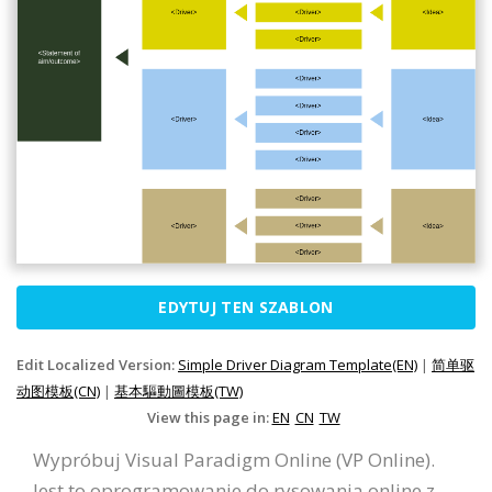
EDYTUJ TEN SZABLON
Edit Localized Version:
Simple Driver Diagram Template(EN)
|
简单驱
动图模板(CN)
|
基本驅動圖模板(TW)
View this page in:
EN
CN
TW
Wypróbuj Visual Paradigm Online (VP Online).
Jest to oprogramowanie do rysowania online z