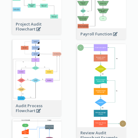
Project Audit
Flowchart
Payroll Function
Audit Process
Flowchart
Review Audit
Flowchart Example