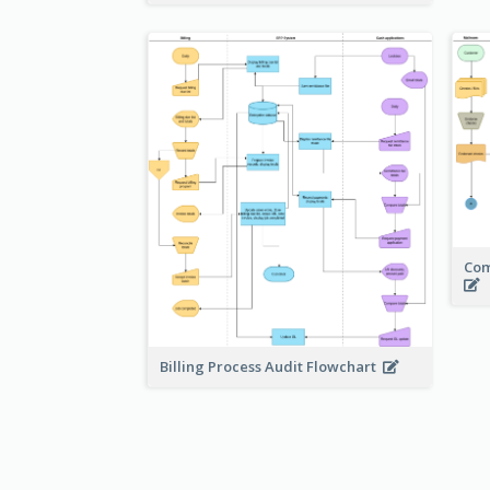
Com
Billing Process Audit Flowchart