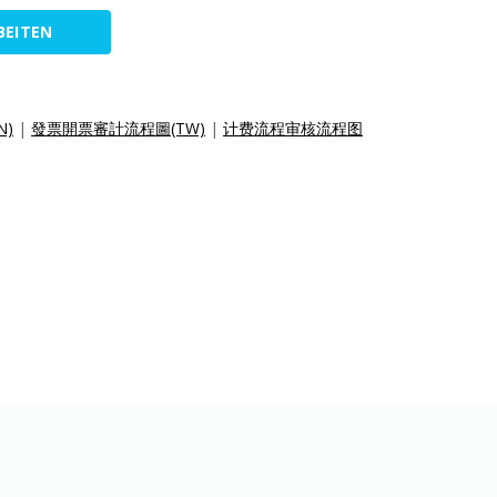
BEITEN
N)
|
發票開票審計流程圖(TW)
|
计费流程审核流程图