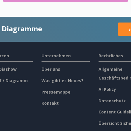
ge Diagramme
S
rcen
Unternehmen
Rechtliches
 Diashow
Über uns
Allgemeine
Geschäftsbedi
f / Diagramm
Was gibt es Neues?
AI Policy
Pressemappe
Datenschutz
Kontakt
Content Guidel
Übersicht Siche