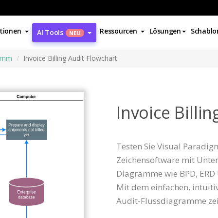
tionen
Ressourcen
Lösungen
Schablo
AI Tools
NEU
ramm
Invoice Billing Audit Flowchart
Invoice Billi
Testen Sie Visual Paradigm 
Zeichensoftware mit Unter
Diagramme wie BPD, ERD
Mit dem einfachen, intuit
Audit-Flussdiagramme ze