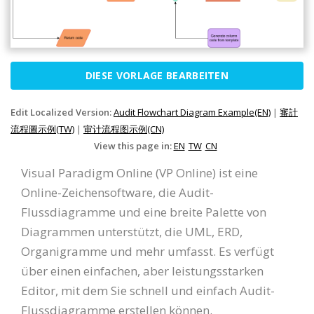
DIESE VORLAGE BEARBEITEN
Edit Localized Version:
Audit Flowchart Diagram Example(EN)
|
審計
流程圖示例(TW)
|
审计流程图示例(CN)
View this page in:
EN
TW
CN
Visual Paradigm Online (VP Online) ist eine
Online-Zeichensoftware, die Audit-
Flussdiagramme und eine breite Palette von
Diagrammen unterstützt, die UML, ERD,
Organigramme und mehr umfasst. Es verfügt
über einen einfachen, aber leistungsstarken
Editor, mit dem Sie schnell und einfach Audit-
Flussdiagramme erstellen können.