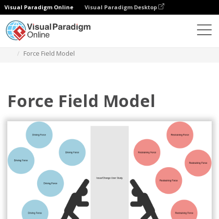
Visual Paradigm Online
Visual Paradigm Desktop
ダイアグラム
テンプレート
力場分析
Force Field Model
Force Field Model