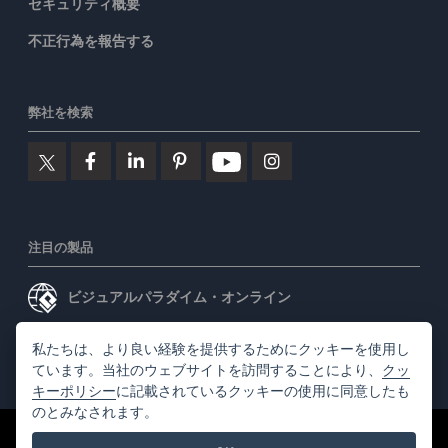
セキュリティ概要
不正行為を報告する
弊社を検索
注目の製品
ビジュアルパラダイム・オンライン
ビジュアルパラダイムデスクトップ
私たちは、より良い経験を提供するためにクッキーを使用し
ています。当社のウェブサイトを訪問することにより、
クッ
キーポリシー
に記載されているクッキーの使用に同意したも
のとみなされます。
©2026 by Visual Paradigm. 全ての権利を有する
利用規約