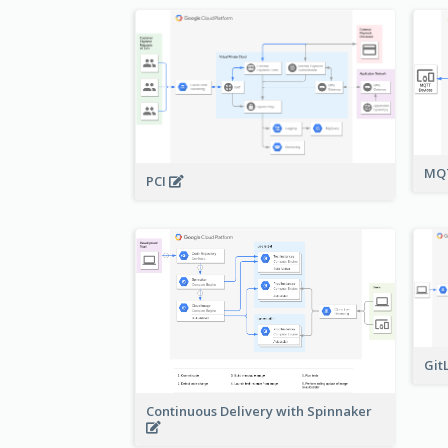
MQT
PCI
Git
Continuous Delivery with Spinnaker