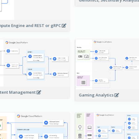
Genomics, Secondary Analysi
pute Engine and REST or gRPC
tent Management
Gaming Analytics