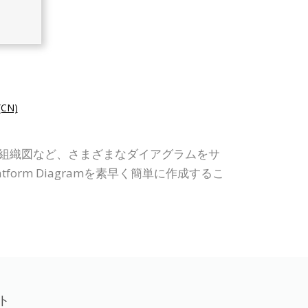
CN)
、UML、ERD、組織図など、さまざまなダイアグラムをサ
form Diagramを素早く簡単に作成するこ
ト