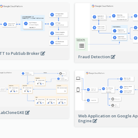
T to PubSub Broker
Fraud Detection
LabCloneGKE
Web Application on Google A
Engine