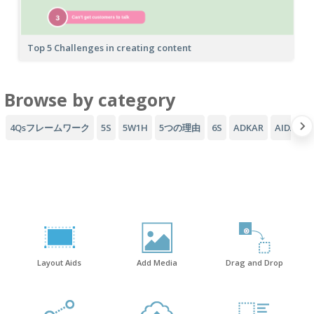
Top 5 Challenges in creating content
Browse by category
4Qsフレームワーク
5S
5W1H
5つの理由
6S
ADKAR
AIDAフ
Layout Aids
Add Media
Drag and Drop