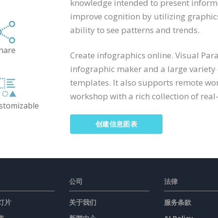
knowledge intended to present informa
improve cognition by utilizing graphi
ability to see patterns and trends.
hare
Create infographics online. Visual Par
infographic maker and a large variety
templates. It also supports remote wo
workshop with a rich collection of real-
ustomizable
创建信息图表
公司
法律
灯片
关于我们
服务条款