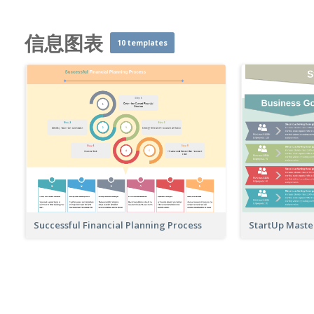
信息图表
10 templates
StartUp Maste
Successful Financial Planning Process