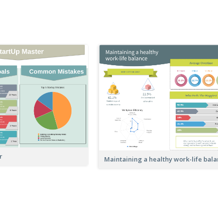
r
Maintaining a healthy work-life bal