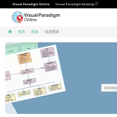
Visual Paradigm Online
Visual Paradigm Desktop
图表
模板
信息图表