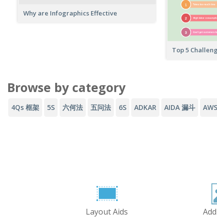
Why are Infographics Effective
Top 5 Challeng
Browse by category
4Qs 框架
5S
六何法
五问法
6S
ADKAR
AIDA 漏斗
AW
Layout Aids
Add