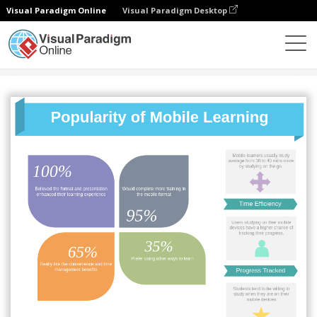
Visual Paradigm Online
Visual Paradigm Desktop
图表
模板
信息图表
Popularity of Mobile Learning