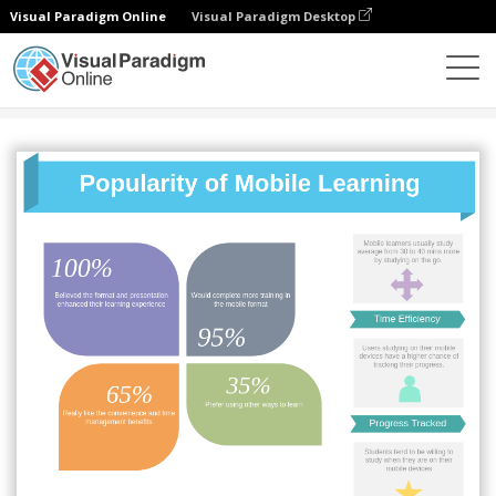
Visual Paradigm Online
Visual Paradigm Desktop
圖表
模板
信息圖表
Popularity of Mobile Learning