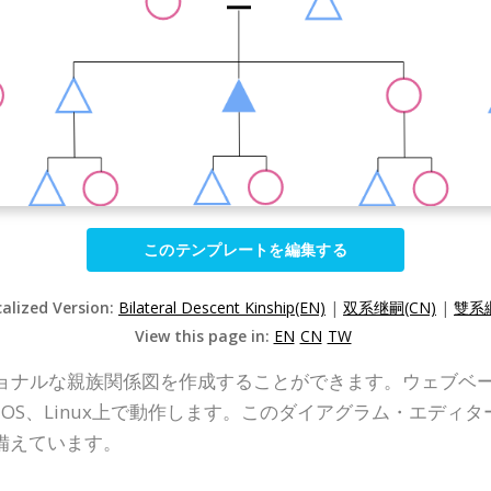
このテンプレートを編集する
calized Version:
Bilateral Descent Kinship(EN)
|
双系继嗣(CN)
|
雙系繼
View this page in:
EN
CN
TW
は、プロフェッショナルな親族関係図を作成することができます。ウ
ac OS、Linux上で動作します。このダイアグラム・エデ
備えています。